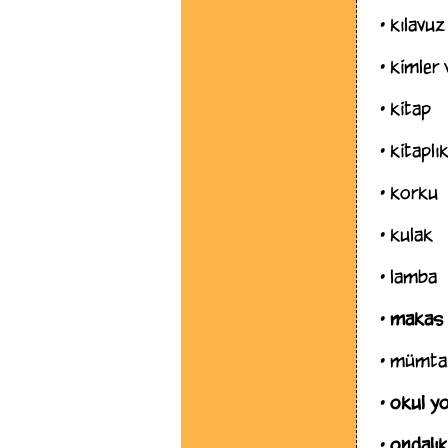
•
kılavuz
•
kimler 
•
kitap
•
kitaplı
•
korku
•
kulak
•
lamba
•
makas
•
mümtaz
•
okul yo
•
ondalık