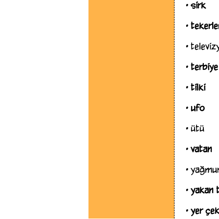
•
sirk
•
tekerl
•
televiz
•
terbiye
•
tilki
•
ufo
•
ütü
•
vatan
•
yağmu
•
yakan 
•
yer çek