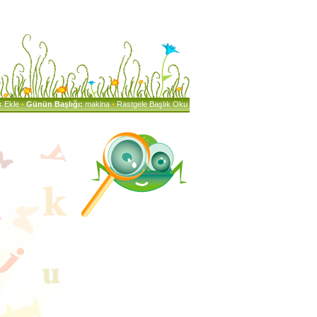
k Ekle
•
Günün Başlığı:
makina
•
Rastgele Başlık Oku