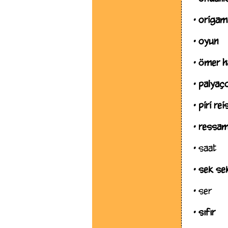
•
origam
•
oyun
•
ömer h
•
palyaç
•
piri rei
•
ressa
•
saat
•
sek se
•
ser
•
sıfır