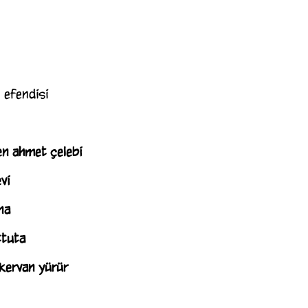
n efendisi
en ahmet çelebi
vi
na
ttuta
 kervan yürür