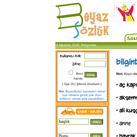
6 Ağustos 2026, Perşembe
bilgint
Beni
Not:
Koyu olan
hatırla
•
aç kapı
[
Üye Ol
|
Şifremi Unuttum!
]
Not:
BeyazBulut üyesiysen tekrar
üye olmana gerek yok. Aynı
•
akşems
kullanıcı adıyla giriş yapabilirsin.
•
ali kuş
•
anne
•
bayrak