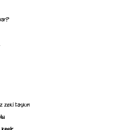
var?
k
 zeki taşkın
lu
 kesir