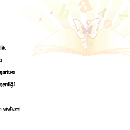
lik
a
şarkısı
enliği
m sistemi