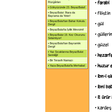
•
farabi
Rüzgârları
•
Gökyüzünde 23. BeyazBulut!
•
filistin
•
BeyazBulut: İftara da
Bayrama da Yeter!
•
BeyazBulut'tan Bahar Kokulu
•
gül
Dergi!
•
BeyazBulut'ta İyilik Mevsimi!
•
gülleri
•
BeyazBulut 19. Kez Okurunu
Selamlıyor!
•
BeyazBulut'tan Bayramlık
•
güzel
Dergi!
•
Yaz Sıcaklarına BeyazBulut
•
hezarf
Serinliği!
•
Bir Teravih Namazı
•
huzur e
•
Yaza BeyazBulut'la Merhaba!
•
ibn-i si
•
ibni ba
•
it ürür
•
kardeş