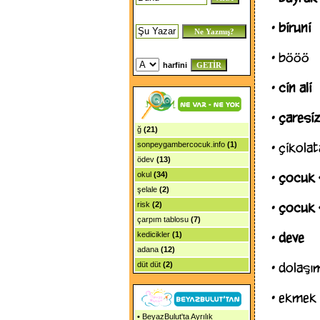
•
biruni
•
bööö
harfini
•
cin ali
•
çaresiz
ğ
(21)
•
çikolat
sonpeygambercocuk.info
(1)
ödev
(13)
•
çocuk 
okul
(34)
şelale
(2)
•
çocuk ş
risk
(2)
çarpım tablosu
(7)
•
deve
kedicikler
(1)
adana
(12)
•
dolaşı
düt düt
(2)
•
ekmek
•
BeyazBulut'ta Ayrılık