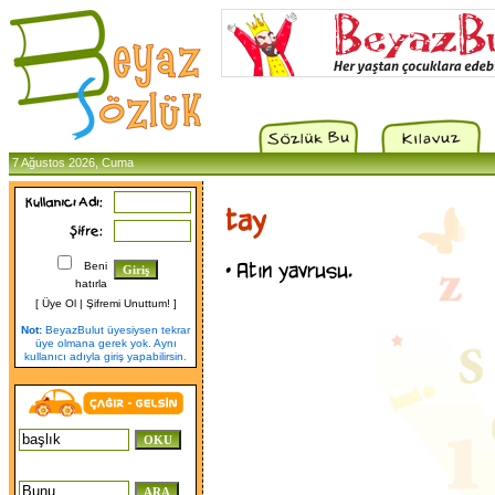
7 Ağustos 2026, Cuma
tay
•
Atın yavrusu.
Beni
hatırla
[
Üye Ol
|
Şifremi Unuttum!
]
Not:
BeyazBulut üyesiysen tekrar
üye olmana gerek yok. Aynı
kullanıcı adıyla giriş yapabilirsin.