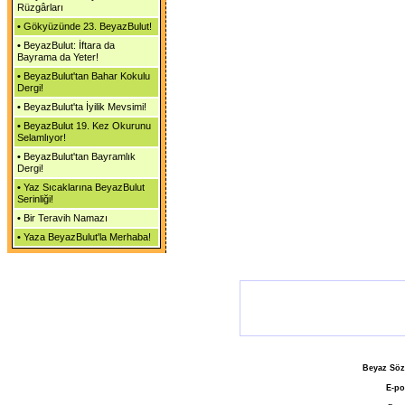
Rüzgârları
•
Gökyüzünde 23. BeyazBulut!
•
BeyazBulut: İftara da
Bayrama da Yeter!
•
BeyazBulut'tan Bahar Kokulu
Dergi!
•
BeyazBulut'ta İyilik Mevsimi!
•
BeyazBulut 19. Kez Okurunu
Selamlıyor!
•
BeyazBulut'tan Bayramlık
Dergi!
•
Yaz Sıcaklarına BeyazBulut
Serinliği!
•
Bir Teravih Namazı
•
Yaza BeyazBulut'la Merhaba!
Beyaz Söz
E-po