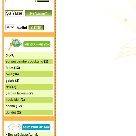
harfini
ğ
(21)
sonpeygambercocuk.info
(1)
ödev
(13)
okul
(34)
şelale
(2)
risk
(2)
çarpım tablosu
(7)
kedicikler
(1)
adana
(12)
düt düt
(2)
•
BeyazBulut'ta Ayrılık