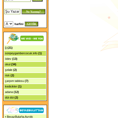
harfini
ğ
(21)
sonpeygambercocuk.info
(1)
ödev
(13)
okul
(34)
şelale
(2)
risk
(2)
çarpım tablosu
(7)
kedicikler
(1)
adana
(12)
düt düt
(2)
•
BeyazBulut'ta Ayrılık