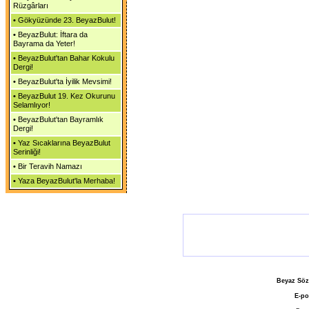
Rüzgârları
•
Gökyüzünde 23. BeyazBulut!
•
BeyazBulut: İftara da
Bayrama da Yeter!
•
BeyazBulut'tan Bahar Kokulu
Dergi!
•
BeyazBulut'ta İyilik Mevsimi!
•
BeyazBulut 19. Kez Okurunu
Selamlıyor!
•
BeyazBulut'tan Bayramlık
Dergi!
•
Yaz Sıcaklarına BeyazBulut
Serinliği!
•
Bir Teravih Namazı
•
Yaza BeyazBulut'la Merhaba!
Beyaz Söz
E-po