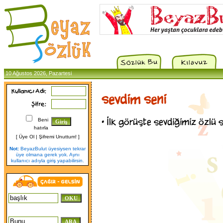
10 Ağustos 2026, Pazartesi
sevdim seni
•
İlk görüşte sevdiğimiz özlü s
Beni
hatırla
[
Üye Ol
|
Şifremi Unuttum!
]
Not:
BeyazBulut üyesiysen tekrar
üye olmana gerek yok. Aynı
kullanıcı adıyla giriş yapabilirsin.