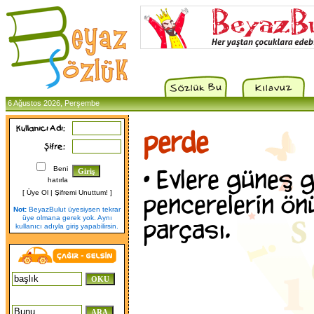
6 Ağustos 2026, Perşembe
perde
•
Evlere güneş g
Beni
hatırla
[
Üye Ol
|
Şifremi Unuttum!
]
pencerelerin ö
Not:
BeyazBulut üyesiysen tekrar
üye olmana gerek yok. Aynı
parçası.
kullanıcı adıyla giriş yapabilirsin.