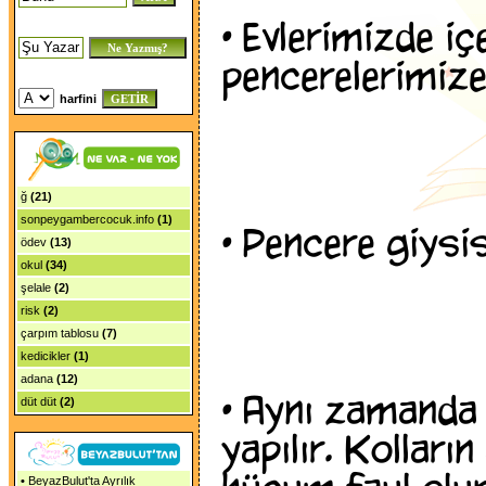
•
Evlerimizde iç
pencerelerimiz
harfini
ğ
(21)
sonpeygambercocuk.info
(1)
•
Pencere giysis
ödev
(13)
okul
(34)
şelale
(2)
risk
(2)
çarpım tablosu
(7)
kedicikler
(1)
adana
(12)
•
Aynı zamanda b
düt düt
(2)
yapılır. Kollar
•
BeyazBulut'ta Ayrılık