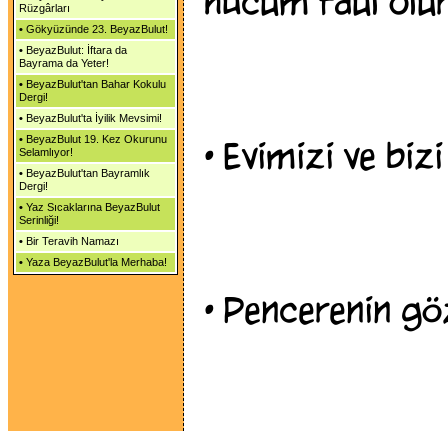
hücum faul olur.
Rüzgârları
•
Gökyüzünde 23. BeyazBulut!
•
BeyazBulut: İftara da
Bayrama da Yeter!
•
BeyazBulut'tan Bahar Kokulu
Dergi!
•
BeyazBulut'ta İyilik Mevsimi!
•
BeyazBulut 19. Kez Okurunu
•
Evimizi ve bizi
Selamlıyor!
•
BeyazBulut'tan Bayramlık
Dergi!
•
Yaz Sıcaklarına BeyazBulut
Serinliği!
•
Bir Teravih Namazı
•
Yaza BeyazBulut'la Merhaba!
•
Pencerenin gö