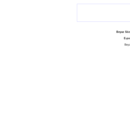
Beyaz Söz
E-po
Beya