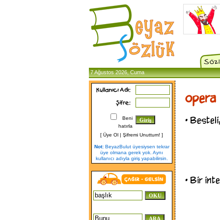
7 Ağustos 2026, Cuma
opera
•
Besteli,
Beni
hatırla
[
Üye Ol
|
Şifremi Unuttum!
]
Not:
BeyazBulut üyesiysen tekrar
üye olmana gerek yok. Aynı
kullanıcı adıyla giriş yapabilirsin.
•
Bir inte