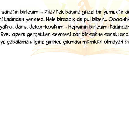
sanatın birleşimi... Pilav tek başına güzel bir yemektir 
i tadından yenmez. Hele birazcık da pul biber... Oooohhh..
iyatro, dans, dekor-kostüm... Hepsinin birleşimi tadında
 Evet opera gerçekten sevmesi zor bir sahne sanatı anc
e çabalamalı. İçine girince çıkması mümkün olmayan bir