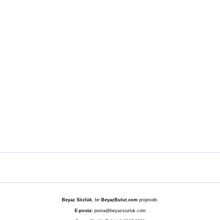
Beyaz Sözlük
, bir
BeyazBulut.com
projesidir.
E-posta:
posta@beyazsozluk.com