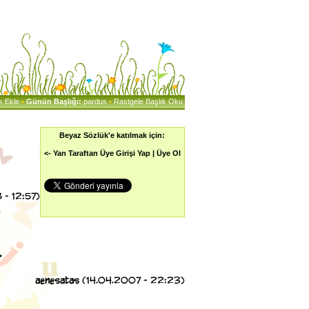
k Ekle
•
Günün Başlığı:
pardus
•
Rastgele Başlık Oku
Beyaz Sözlük'e katılmak için:
<- Yan Taraftan Üye Girişi Yap |
Üye Ol
- 12:57)
.
aenesatas
(14.04.2007 - 22:23)