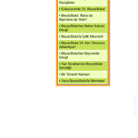
Rüzgârları
•
Gökyüzünde 23. BeyazBulut!
•
BeyazBulut: İftara da
Bayrama da Yeter!
•
BeyazBulut'tan Bahar Kokulu
Dergi!
•
BeyazBulut'ta İyilik Mevsimi!
•
BeyazBulut 19. Kez Okurunu
Selamlıyor!
•
BeyazBulut'tan Bayramlık
Dergi!
•
Yaz Sıcaklarına BeyazBulut
Serinliği!
•
Bir Teravih Namazı
•
Yaza BeyazBulut'la Merhaba!