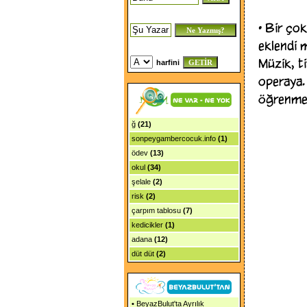
•
Bir çok 
eklendi m
Müzik, t
harfini
operaya.
öğrenmey
ğ
(21)
sonpeygambercocuk.info
(1)
ödev
(13)
okul
(34)
şelale
(2)
risk
(2)
çarpım tablosu
(7)
kedicikler
(1)
adana
(12)
düt düt
(2)
•
BeyazBulut'ta Ayrılık