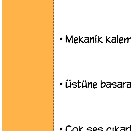
•
Mekanik kalem
•
Üstüne basara
•
Çok ses çıkart