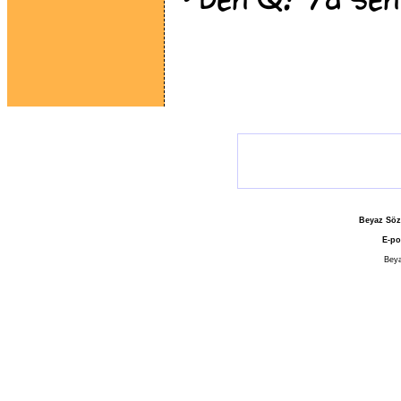
Beyaz Söz
E-po
Beya