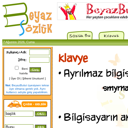
7 Ağustos 2026, Cuma
klavye
•
Ayrılmaz bilgi
Beni
hatırla
[
Üye Ol
|
Şifremi Unuttum!
]
smyrna
Not:
BeyazBulut üyesiysen tekrar
üye olmana gerek yok. Aynı
kullanıcı adıyla giriş yapabilirsin.
•
Bilgisayarın an