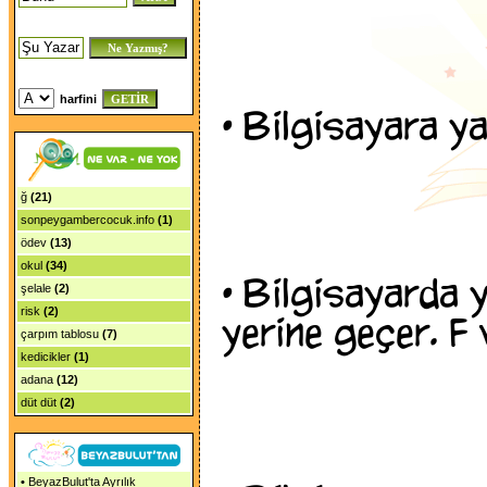
harfini
•
Bilgisayara yaz
ğ
(21)
sonpeygambercocuk.info
(1)
ödev
(13)
okul
(34)
•
Bilgisayarda ya
şelale
(2)
risk
(2)
yerine geçer. F 
çarpım tablosu
(7)
kedicikler
(1)
adana
(12)
düt düt
(2)
•
BeyazBulut'ta Ayrılık