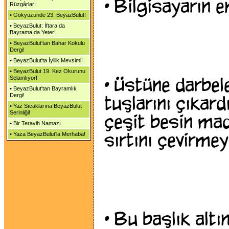
•
Bilgisayarın en
Rüzgârları
•
Gökyüzünde 23. BeyazBulut!
•
BeyazBulut: İftara da
Bayrama da Yeter!
•
BeyazBulut'tan Bahar Kokulu
Dergi!
•
BeyazBulut'ta İyilik Mevsimi!
•
BeyazBulut 19. Kez Okurunu
•
Üstüne darbele
Selamlıyor!
•
BeyazBulut'tan Bayramlık
Dergi!
tuşlarını çıkar
•
Yaz Sıcaklarına BeyazBulut
Serinliği!
çeşit besin m
•
Bir Teravih Namazı
sırtını çevirme
•
Yaza BeyazBulut'la Merhaba!
•
Bu başlık altı