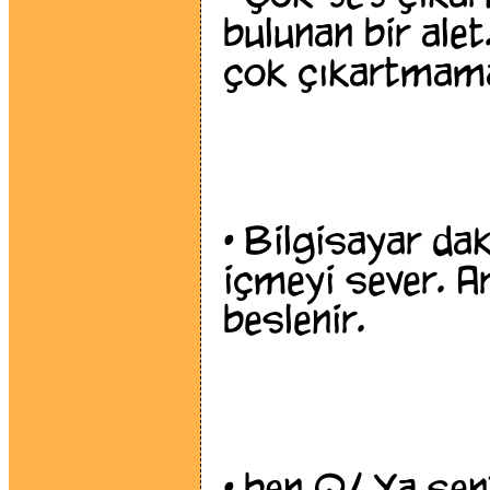
bulunan bir alet
çok çıkartmama
•
Bilgisayar dak
içmeyi sever. A
beslenir.
•
ben Q! Ya sen