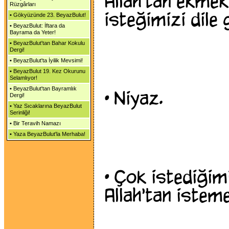
Allah'tan ekmek
Rüzgârları
isteğimizi dile
•
Gökyüzünde 23. BeyazBulut!
•
BeyazBulut: İftara da
Bayrama da Yeter!
•
BeyazBulut'tan Bahar Kokulu
Dergi!
•
BeyazBulut'ta İyilik Mevsimi!
•
BeyazBulut 19. Kez Okurunu
Selamlıyor!
•
BeyazBulut'tan Bayramlık
•
Niyaz.
Dergi!
•
Yaz Sıcaklarına BeyazBulut
Serinliği!
•
Bir Teravih Namazı
•
Yaza BeyazBulut'la Merhaba!
•
Çok istediğimi
Allah'tan istem