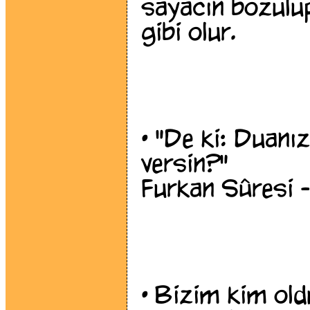
sayacın bozulup
gibi olur.
•
"De ki: Duanız
versin?"
Furkan Sûresi -
•
Bizim kim old