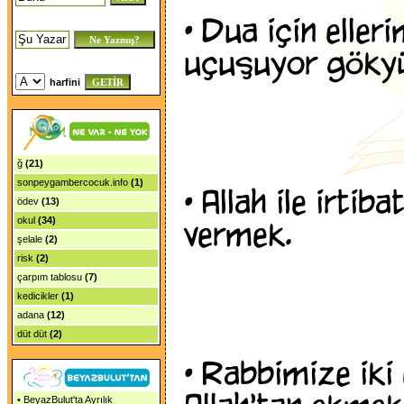
•
Dua için elleri
uçuşuyor gökyü
harfini
ğ
(21)
sonpeygambercocuk.info
(1)
•
Allah ile irtib
ödev
(13)
okul
(34)
vermek.
şelale
(2)
risk
(2)
çarpım tablosu
(7)
kedicikler
(1)
adana
(12)
düt düt
(2)
•
Rabbimize iki e
•
BeyazBulut'ta Ayrılık