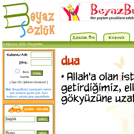
6 Ağustos 2026, Perşembe
dua
•
Allah'a olan ist
Beni
hatırla
[
Üye Ol
|
Şifremi Unuttum!
]
getirdiğimiz, el
Not:
BeyazBulut üyesiysen tekrar
üye olmana gerek yok. Aynı
gökyüzüne uzatt
kullanıcı adıyla giriş yapabilirsin.