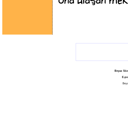
ona ulaşan mekt
Beyaz Söz
E-po
Beya