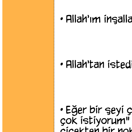
•
Allah'ım inşal
•
Allah'tan isted
•
Eğer bir şeyi ço
çok istiyorum" 
çiçekten bir no