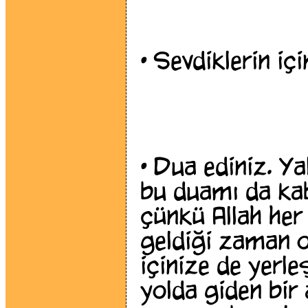
•
Sevdiklerin iç
•
Dua ediniz. Yal
bu duamı da ka
çünkü Allah her 
geldiği zaman o
içinize de yerl
yolda giden bir